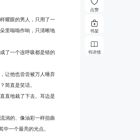
点赞
样耀眼的男人，只用了一
朵里嗡嗡作响，只清晰地
书架
成了一个连呼吸都是错的
书详情
，让他也尝尝被万人唾弃
？简直是笑话。
直直地栽了下去。耳边是
流淌的、像油彩一样扭曲
其中一个最亮的光点。