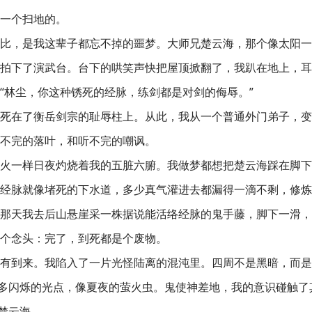
一个扫地的。
比，是我这辈子都忘不掉的噩梦。大师兄楚云海，那个像太阳一
拍下了演武台。台下的哄笑声快把屋顶掀翻了，我趴在地上，耳
“林尘，你这种锈死的经脉，练剑都是对剑的侮辱。”
死在了衡岳剑宗的耻辱柱上。从此，我从一个普通外门弟子，变
不完的落叶，和听不完的嘲讽。
火一样日夜灼烧着我的五脏六腑。我做梦都想把楚云海踩在脚下
经脉就像堵死的下水道，多少真气灌进去都漏得一滴不剩，修炼
那天我去后山悬崖采一株据说能活络经脉的鬼手藤，脚下一滑，
个念头：完了，到死都是个废物。
有到来。我陷入了一片光怪陆离的混沌里。四周不是黑暗，而是
很多闪烁的光点，像夏夜的萤火虫。鬼使神差地，我的意识碰触了
了楚云海。