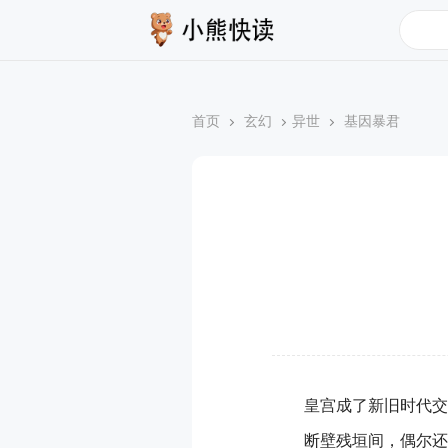
搜索
首页
玄幻
异世
基因暴君
皇宫成了新旧时代交
断壁残垣间，偶尔还