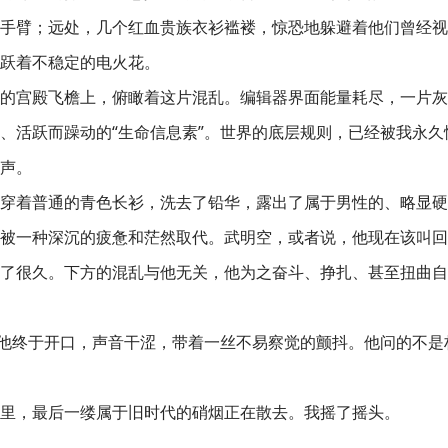
手臂；远处，几个红血贵族衣衫褴褛，惊恐地躲避着他们曾经视
跃着不稳定的电火花。
的宫殿飞檐上，俯瞰着这片混乱。编辑器界面能量耗尽，一片灰
、活跃而躁动的“生命信息素”。世界的底层规则，已经被我永久
声。
穿着普通的青色长衫，洗去了铅华，露出了属于男性的、略显硬
被一种深沉的疲惫和茫然取代。武明空，或者说，他现在该叫回
了很久。下方的混乱与他无关，他为之奋斗、挣扎、甚至扭曲自
”他终于开口，声音干涩，带着一丝不易察觉的颤抖。他问的不
里，最后一缕属于旧时代的硝烟正在散去。我摇了摇头。